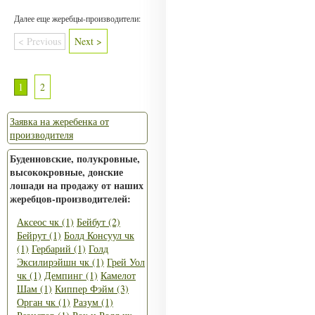
Далее еще жеребцы-производители:
< Previous
Next >
1
2
Заявка на жеребенка от
производителя
Буденновские, полукровные,
высококровные, донские
лошади на продажу от наших
жеребцов-производителей:
Аксеос чк (1)
Бейбут (2)
Бейрут (1)
Болд Консуул чк
(1)
Гербарий (1)
Голд
Эксилирэйшн чк (1)
Грей Уол
чк (1)
Демпинг (1)
Камелот
Шам (1)
Киппер Фэйм (3)
Орган чк (1)
Разум (1)