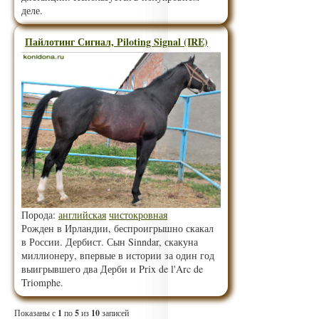
деле.
Пайлотинг Сигнал, Piloting Signal (IRE)
Порода:
английская
чистокровная
Рожден в Ирландии, беспроигрышно скакал
в России. Дербист. Сын Sinndar, скакуна
миллионеру, впервые в истории за один год
выигрывшего два Дерби и Prix de l'Arc de
Triomphe.
Показаны с
1
по
5
из
10
записей