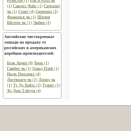
Резистор (1)
Рок н Ролл чк
(1)
Саксесс Чойс (1)
Сателлит
чк (1)
Старт (4)
Сюрприз (2)
Франциск чк (1)
Шторм
Шелтер чк (1)
Эмбир (2)
Английские чистокровные
лошади на продажу от
российских и американских
жеребцов-производителей:
Блэк Арчер (8)
Брок (1)
Гамбит чк (1)
Гранд Плей (1)
Инди Проспект (4)
Листвиаги чк (1)
Лорид чк
(1)
Ту Дэ Хейтс (2)
Туарег (1)
Ху Дрю Тэйтум (4)